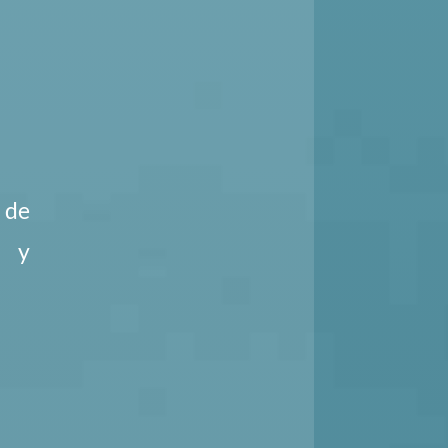
 de
n y